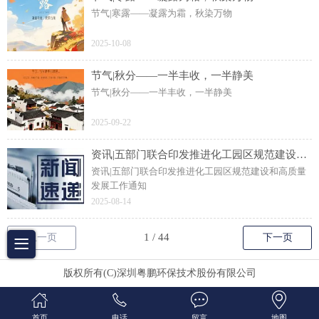
节气|寒露——凝露为霜，秋染万物
2025-10-08
节气|秋分——一半丰收，一半静美
节气|秋分——一半丰收，一半静美
2025-09-22
资讯|五部门联合印发推进化工园区规范建设和高质量发展工作通知
资讯|五部门联合印发推进化工园区规范建设和高质量
发展工作通知
2025-08-14
上一页
下一页
版权所有(C)深圳粤鹏环保技术股份有限公司
首页
电话
留言
地图