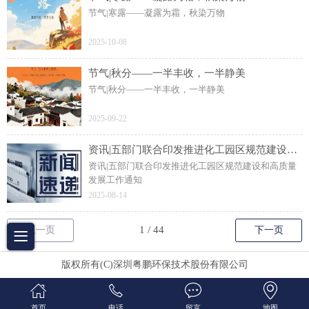
节气|寒露——凝露为霜，秋染万物
2025-10-08
节气|秋分——一半丰收，一半静美
节气|秋分——一半丰收，一半静美
2025-09-22
资讯|五部门联合印发推进化工园区规范建设和高质量发展工作通知
资讯|五部门联合印发推进化工园区规范建设和高质量
发展工作通知
2025-08-14
上一页
下一页
版权所有(C)深圳粤鹏环保技术股份有限公司
首页
电话
留言
地图