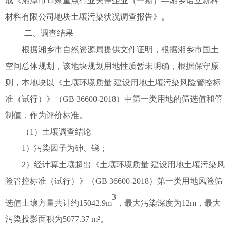
成《湘潭市
12
家重点行业关停企业（一期）—
湘乡诺立新科
材料有限公司地块
土壤污染状况调查报告》。
二、调查结果
根据湘乡市自然资源局提供文件证明，根据湘乡市国土
空间总体规划，该地块
规划用地性质暂未明确
，根据保守原
则，本地块以《土壤环境质量
建设用地土壤污染风险管控标
准（试行）》（
GB 36600-2018
）中第一类用地的筛选值和管
制值，作为评价标准。
（
1
）土壤调查结论
1
）污染因子为
砷、锑
；
2
）经计算土壤超出《土壤环境质量 建设用地土壤污染风
险管控标准（试行）》（
GB 36600-2018
）第一类用地风险筛
3
选值土壤方量共计约
15042.9
m
，最大污染深度为
12m
，最大
污染投影面积为
5077.37
m
²。