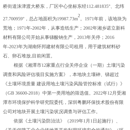
桥街道洙津渡大桥东，厂区中心坐标
东经
112.481835
°、北纬
2
27.700959
°
，总占地面积为
19987.73m
。
1971
年前，该地块为
荒地；
1971
年
-2002
年，从事造纸生产；
2002
年湘乡诺立新科
材料有限公司开始从事锑酸钠生产，
2013
年关停；
2016
年
-2023
年为湖南怀邦建材有限公司租用，用于建筑材料砂
石、卵石堆放
,
目前闲置。
根据《湘潭市
12
家重点行业关停企业（一期）土壤污染
调查和风险评估项目实施方案》，本地块土壤砷、锑超过
《土壤环境质量 建设用地土壤污染风险管控标准（试行）》
（
GB 36600-2018
）中第一类用地的筛选值。
2022
年
12
月受湘
潭市环境保护科学研究院委托，深圳粤鹏环保技术股份有限
公司对地块开展土壤污染状况调查与评估工作。
依据《土壤污染防治法》（
2019
年
1
月
1
日起施行）、