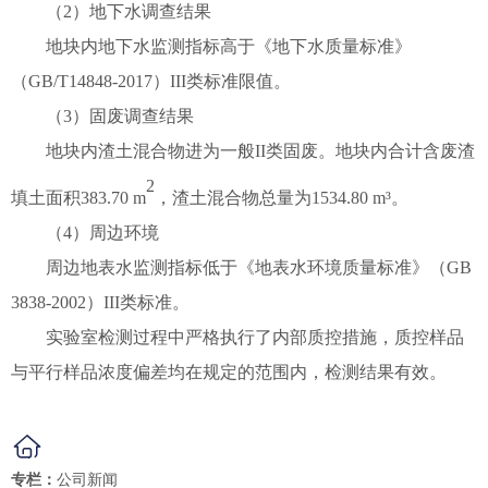
（
2
）地下水调查结果
地块内地下水监测指标高于《地下水质量标准》
（
GB/T14848-2017
）
III
类标准限值。
（
3
）固废调查结果
地块内渣土混合物进为一般
II
类固废。
地块内合计含废渣
2
填土面积
383.70
m
，渣土混合物总量为
1534.80
m³
。
（
4
）周边环境
周边地表水监测指标低于《地表水环境质量标准》（
GB
3838-2002
）
III
类标准。
实验室检测过程中严格执行了内部质控措施，质控样品
与平行样品浓度偏差均在规定的范围内，检测结果有效。
专栏：
公司新闻