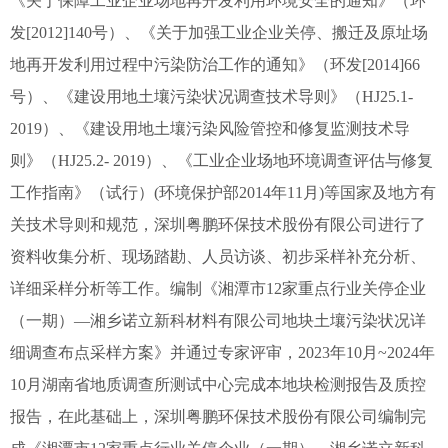
《关于保障工业企业场地再开发利用环境安全的通知》（环
发
[2012]140
号）、《关于加强工业企业关停、搬迁及原址场
地再开发利用过程中污染防治工作的通知》（环发
[2014]66
号）、《建设用地土壤污染状况调查技术导则》（
HJ25.1-
2019
）、《建设用地土壤污染风险管控和修复监测技术导
则》（
HJ25.2- 2019
）、《工业企业场地环境调查评估与修复
工作指南》（试行）
(
环境保护部
2014
年
11
月
)
等国家及地方有
关技术导则和规范，深圳粤鹏环保技术股份有限公司进行了
资料收集分析、现场踏勘、人员访谈、初步采样补充分析、
详细采样分析等工作。编制《湘潭市
12
家重点行业关停企业
（一期）—
湘乡诺立新科材料有限公司地块
土壤污染状况详
细调查布点采样方案》并通过专家评审，
2023
年
10
月
~2024
年
10
月湖南省地质调查所测试中心完成本地块检测报告及质控
报告，在此基础上，深圳粤鹏环保技术股份有限公司编制完