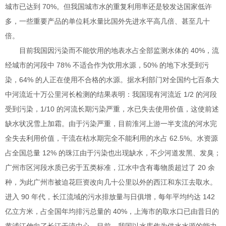
城市已达到 70%。但我国城市水的重复利用率还是较发达国家低许
多，一些重要产品的单位耗水量比国外先进水平高几倍、甚至几十
倍。
目前我国因污染而不能饮用的地表水占全部监测水体的 40%，流
经城市的河段中 78% 不适合作为饮用水源，50% 的地下水受到污
染，64% 的人正在使用不合格的水源。据水利部门对全国约七百条大
中河流近十万公里河长检测的结果表明：我国现有河流近 1/2 的河段
受到污染，1/10 的河流长期污染严重，水已失去使用价值，这使前述
缺水状况雪上加霜。由于污染严重，目前淮河上游一半支流的河水完
全失去利用价值，干流在枯水期完全不能利用的水占 62.5%。水资源
占全国总量 12% 的珠江由于污染也出现缺水，不少河道发黑、发臭；
广州市区河段水质已劣于五类标准，江水中含有毒物质超过了 20 余
种，为此广州市被迫花巨资改向几十公里以外的西江和东江去取水。
进入 90 年代，长江流域的污水排放量与日俱增，每年平均约达 142
亿立方米，占全国年均排污总量的 40%，上海市的取水口已由昔日的